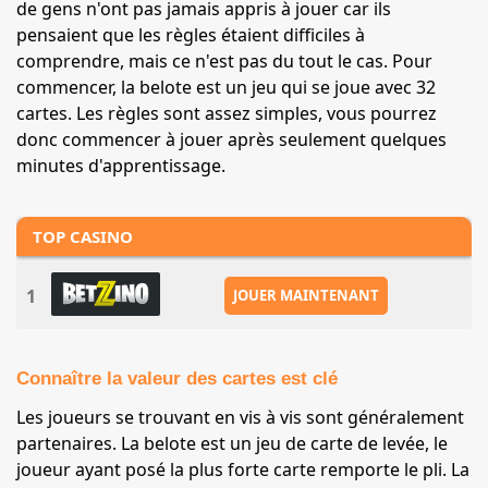
de gens n'ont pas jamais appris à jouer car ils
pensaient que les règles étaient difficiles à
comprendre, mais ce n'est pas du tout le cas. Pour
commencer, la belote est un jeu qui se joue avec 32
cartes. Les règles sont assez simples, vous pourrez
donc commencer à jouer après seulement quelques
minutes d'apprentissage.
TOP CASINO
1
JOUER MAINTENANT
Connaître la valeur des cartes est clé
Les joueurs se trouvant en vis à vis sont généralement
partenaires. La belote est un jeu de carte de levée, le
joueur ayant posé la plus forte carte remporte le pli. La