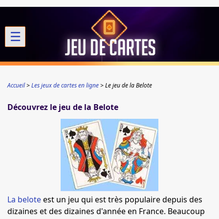
☰
Accueil
Les jeux de cartes en ligne
Le jeu de la Belote
Découvrez le jeu de la Belote
La belote
est un jeu qui est très populaire depuis des
dizaines et des dizaines d'année en France. Beaucoup