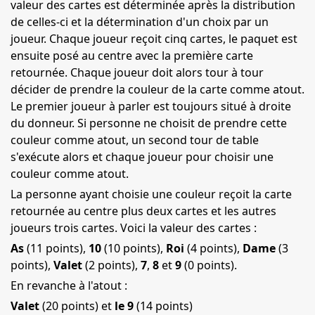
valeur des cartes est déterminée après la distribution
de celles-ci et la détermination d'un choix par un
joueur. Chaque joueur reçoit cinq cartes, le paquet est
ensuite posé au centre avec la première carte
retournée. Chaque joueur doit alors tour à tour
décider de prendre la couleur de la carte comme atout.
Le premier joueur à parler est toujours situé à droite
du donneur. Si personne ne choisit de prendre cette
couleur comme atout, un second tour de table
s'exécute alors et chaque joueur pour choisir une
couleur comme atout.
La personne ayant choisie une couleur reçoit la carte
retournée au centre plus deux cartes et les autres
joueurs trois cartes. Voici la valeur des cartes :
As
(11 points),
10
(10 points),
Roi
(4 points),
Dame
(3
points),
Valet
(2 points),
7
,
8
et
9
(0 points).
En revanche à l'atout :
Valet
(20 points) et
le 9
(14 points)