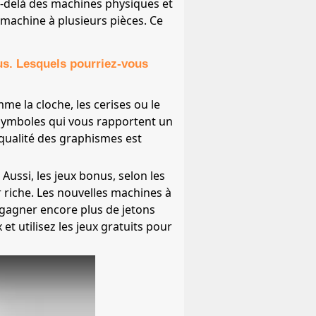
au-delà des machines physiques et
t machine à plusieurs pièces. Ce
us. Lesquels pourriez-vous
me la cloche, les cerises ou le
 symboles qui vous rapportent un
qualité des graphismes est
Aussi, les jeux bonus, selon les
 riche. Les nouvelles machines à
 gagner encore plus de jetons
 et utilisez les jeux gratuits pour