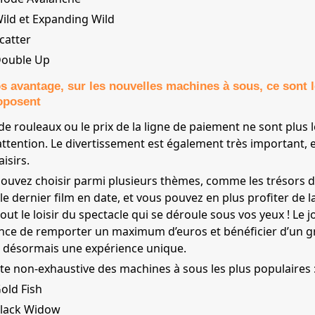
Wild et Expanding Wild
Scatter
Double Up
os avantage, sur les nouvelles machines à sous, ce sont
roposent
e rouleaux ou le prix de la ligne de paiement ne sont plus l
 attention. Le divertissement est également très important,
aisirs.
pouvez choisir parmi plusieurs thèmes, comme les trésors de
 le dernier film en date, et vous pouvez en plus profiter de 
tout le loisir du spectacle qui se déroule sous vos yeux ! L
ance de remporter un maximum d’euros et bénéficier d’un 
e désormais une expérience unique.
iste non-exhaustive des machines à sous les plus populaires 
Gold Fish
Black Widow