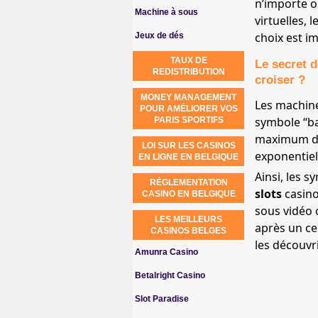
n’importe o
Machine à sous
virtuelles, 
choix est i
Jeux de dés
TAUX DE
Le secret 
REDISTRIBUTION
croiser ?
MONEY MANAGEMENT
Les machine
POUR AMÉLIORER VOS
symbole “ba
PARIS SPORTIFS
maximum de 
LOI SUR LES CASINOS
exponentiel
EN LIGNE EN BELGIQUE
Ainsi, les s
RÉGLEMENTATION
slots
casino
CASINO EN BELGIQUE
sous vidéo 
LES MEILLEURS
après un cer
CASINOS BELGES
les découvr
Amunra Casino
Betalright Casino
Slot Paradise