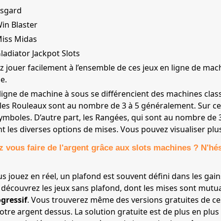
Asgard
Win Blaster
Miss Midas
Gladiator Jackpot Slots
 jouer facilement à l’ensemble de ces jeux en ligne de ma
ne.
 ligne de machine à sous se différencient des machines clas
 les Rouleaux sont au nombre de 3 à 5 généralement. Sur ces
ymboles. D’autre part, les Rangées, qui sont au nombre de 3.
t les diverses options de mises. Vous pouvez visualiser plu
 vous faire de l'argent grâce aux slots machines ? N'hés
s jouez en réel, un plafond est souvent défini dans les gai
découvrez les jeux sans plafond, dont les mises sont mutua
gressif
. Vous trouverez même des versions gratuites de ces
tre argent dessus. La solution gratuite est de plus en plus 