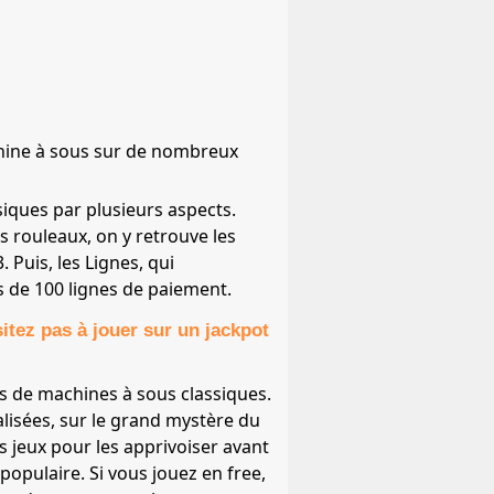
chine à sous sur de nombreux
siques par plusieurs aspects.
 rouleaux, on y retrouve les
 Puis, les Lignes, qui
s de 100 lignes de paiement.
itez pas à jouer sur un jackpot
ns de machines à sous classiques.
lisées, sur le grand mystère du
 jeux pour les apprivoiser avant
populaire. Si vous jouez en free,