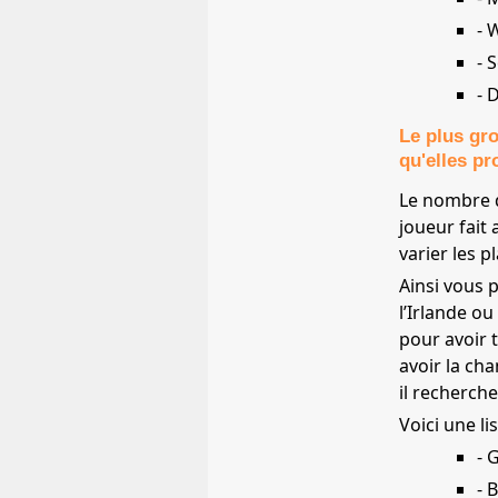
- 
- 
- 
Le plus gr
qu'elles p
Le nombre d
joueur fait
varier les pl
Ainsi vous 
l’Irlande ou
pour avoir 
avoir la ch
il recherch
Voici une l
- 
- 