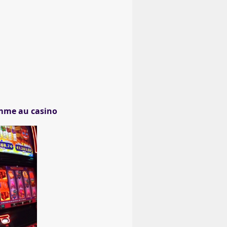
omme au casino