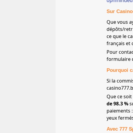
opnminded
Sur Casino 
Que vous ay
dépôts/retra
ce que le c
français et 
Pour contac
formulaire 
Pourquoi ca
Si la commi
casino777.be
Que ce soit
de 98.3 %
su
paiements : 
yeux fermés,
Avec 777 Sp