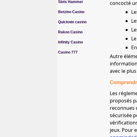
Slots Hammer
concocté un 
Le
Betzino Casino
Le
Quickwin casino
Le
Rakoo Casino
Le
Infinity Casino
En
Casino 777
Autre élémen
information
avec le plus
Comprendre
Les réglemen
proposés pa
reconnues q
sécurisée po
vérificatio
jeux. Pour e