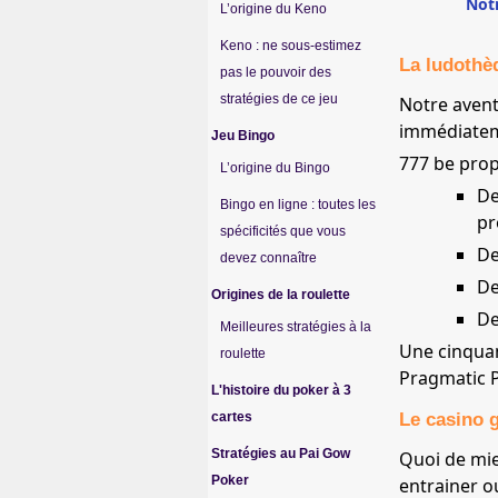
Notr
L’origine du Keno
Keno : ne sous-estimez
La ludothè
pas le pouvoir des
stratégies de ce jeu
Notre avent
immédiatem
Jeu Bingo
777 be prop
L’origine du Bingo
De
Bingo en ligne : toutes les
pr
spécificités que vous
De
devez connaître
De
Origines de la roulette
De
Meilleures stratégies à la
Une cinquan
roulette
Pragmatic P
L'histoire du poker à 3
cartes
Le casino g
Stratégies au Pai Gow
Quoi de mi
Poker
entrainer ou