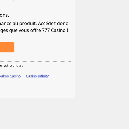
ons.
 chance au produit. Accédez donc
ages que vous offre 777 Casino !
s votre choix :
Rakoo Casino
Casino Infinity