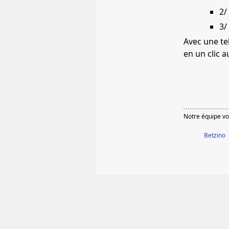
2/
3/
Avec une te
en un clic 
Notre équipe vou
Betzino