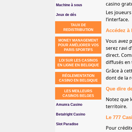
casino grat
Machine à sous
Les joueurs
Jeux de dés
l’interface.
TAUX DE
REDISTRIBUTION
Accédez à l
Vous avez p
MONEY MANAGEMENT
POUR AMÉLIORER VOS
serez ravi 
PARIS SPORTIFS
direct. Com
LOI SUR LES CASINOS
diffusés en
EN LIGNE EN BELGIQUE
Grâce à cet
RÉGLEMENTATION
dont de la 
CASINO EN BELGIQUE
Que dire d
LES MEILLEURS
CASINOS BELGES
Notez que l
Amunra Casino
territoire.
Betalright Casino
Le 777 Cas
Slot Paradise
Pour crédit