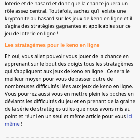
loterie et de hasard et donc que la chance jouera un
rôle assez central. Toutefois, sachez qu’il existe une
kryptonite au hasard sur les jeux de keno en ligne et il
s’agira des stratégies gagnantes et applicables sur ce
jeu de loterie en ligne !
Les stratagèmes pour le keno en ligne
Eh oui, vous allez pouvoir vous jouer de la chance en
apprenant sur le bout des doigts tous les stratagèmes
qui s’appliquent aux jeux de keno en ligne ! Ce sera le
meilleur moyen pour vous de passer outre de
nombreuses difficultés liées aux jeux de keno en ligne.
Vous pourrez aussi vous en mettre plein les poches en
déviants les difficultés du jeu et en prenant de la graine
de la série de stratégies utiles que nous avons mis au
point et réuni en un seul et même article pour vous
ici
même
!