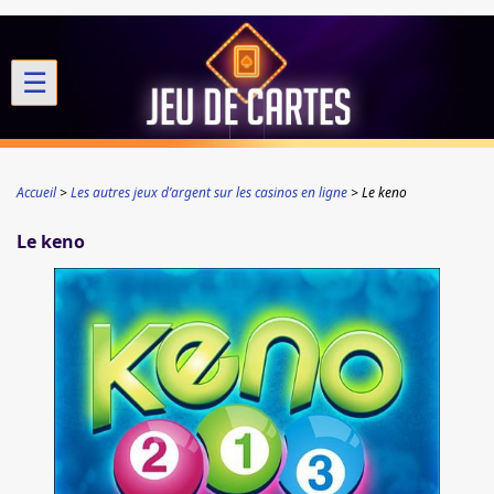
☰
Accueil
Les autres jeux d’argent sur les casinos en ligne
Le keno
Le keno