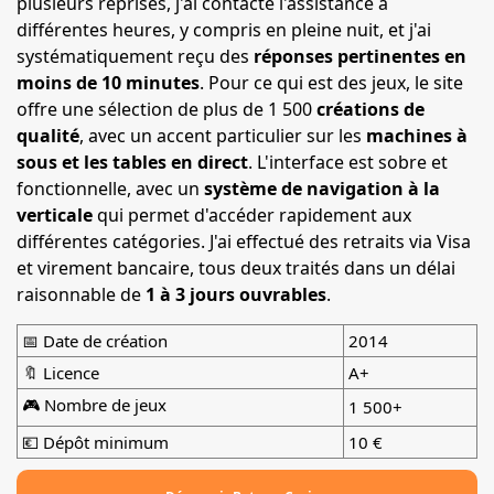
plusieurs reprises, j'ai contacté l'assistance à
différentes heures, y compris en pleine nuit, et j'ai
systématiquement reçu des
réponses pertinentes en
moins de 10 minutes
. Pour ce qui est des jeux, le site
offre une sélection de plus de 1 500
créations de
qualité
, avec un accent particulier sur les
machines à
sous et les tables en direct
. L'interface est sobre et
fonctionnelle, avec un
système de navigation à la
verticale
qui permet d'accéder rapidement aux
différentes catégories. J'ai effectué des retraits via Visa
et virement bancaire, tous deux traités dans un délai
raisonnable de
1 à 3 jours ouvrables
.
📅 Date de création
2014
🔖 Licence
A+
🎮 Nombre de jeux
1 500+
💶 Dépôt minimum
10 €