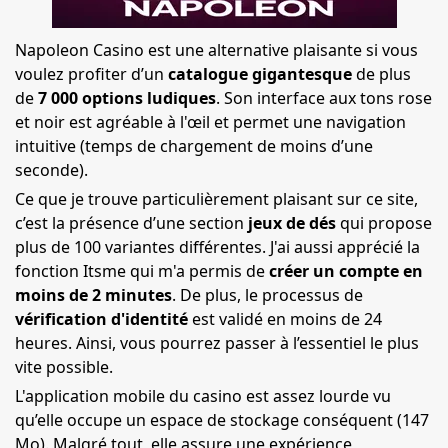
Napoleon Casino est une alternative plaisante si vous
voulez profiter d’un
catalogue gigantesque
de plus
de
7 000 options ludiques
. Son interface aux tons rose
et noir est agréable à l'œil et permet une navigation
intuitive (temps de chargement de moins d’une
seconde).
Ce que je trouve particulièrement plaisant sur ce site,
c’est la présence d’une section
jeux de dés
qui propose
plus de 100 variantes différentes. J'ai aussi apprécié la
fonction Itsme qui m'a permis de
créer un compte en
moins de 2 minutes
. De plus, le processus de
vérification d'identité
est validé en moins de 24
heures. Ainsi, vous pourrez passer à l’essentiel le plus
vite possible.
L'application mobile du casino est assez lourde vu
qu’elle occupe un espace de stockage conséquent (147
Mo). Malgré tout, elle assure une expérience