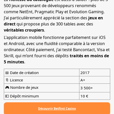
500 jeux provenant de développeurs renommés
comme NetEnt, Pragmatic Play et Evolution Gaming.
J'ai particulièrement apprécié la section des
jeux en
direct
qui propose plus de 300 tables avec des
véritables croupiers
.
L'application mobile fonctionne parfaitement sur iOS
et Android, avec une fluidité comparable à la version
ordinateur. Côté paiement, j'ai testé Bancontact, Visa et
Skrill, qui m’ont fourni des dépôts
traités en moins de
5 minutes
.
📅 Date de création
2017
🔖 Licence
A+
🎮 Nombre de jeux
3 500+
💶 Dépôt minimum
10 €
Découvrir Betfirst Casino