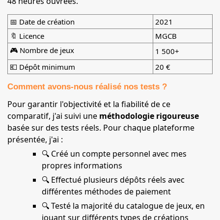
48 heures ouvrées.
📅 Date de création
2021
🔖 Licence
MGCB
🎮 Nombre de jeux
1 500+
💶 Dépôt minimum
20 €
Comment avons-nous réalisé nos tests ?
Pour garantir l'objectivité et la fiabilité de ce
comparatif, j'ai suivi une
méthodologie rigoureuse
basée sur des tests réels. Pour chaque plateforme
présentée, j'ai :
🔍 Créé un compte personnel avec mes
propres informations
🔍 Effectué plusieurs dépôts réels avec
différentes méthodes de paiement
🔍 Testé la majorité du catalogue de jeux, en
jouant sur différents types de créations