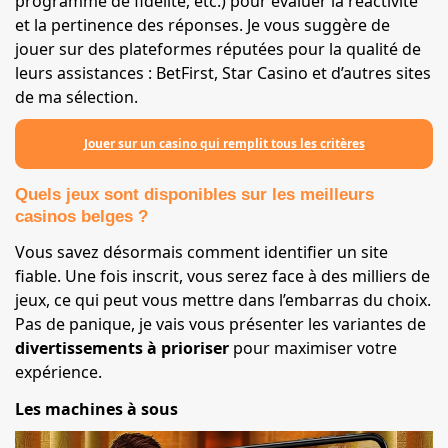
programme de fidélité, etc.) pour évaluer la réactivité
et la pertinence des réponses. Je vous suggère de
jouer sur des plateformes réputées pour la qualité de
leurs assistances : BetFirst, Star Casino et d’autres sites
de ma sélection.
Jouer sur un casino qui remplit tous les critères
Quels jeux sont disponibles sur les meilleurs
casinos belges ?
Vous savez désormais comment identifier un site
fiable. Une fois inscrit, vous serez face à des milliers de
jeux, ce qui peut vous mettre dans l’embarras du choix.
Pas de panique, je vais vous présenter les variantes de
divertissements à prioriser
pour maximiser votre
expérience.
Les machines à sous