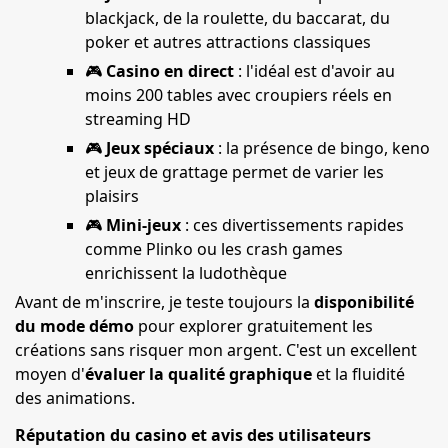
blackjack, de la roulette, du baccarat, du
poker et autres attractions classiques
🎮
Casino en direct
: l'idéal est d'avoir au
moins 200 tables avec croupiers réels en
streaming HD
🎮
Jeux spéciaux
: la présence de bingo, keno
et jeux de grattage permet de varier les
plaisirs
🎮
Mini-jeux
: ces divertissements rapides
comme Plinko ou les crash games
enrichissent la ludothèque
Avant de m'inscrire, je teste toujours la
disponibilité
du mode démo
pour explorer gratuitement les
créations sans risquer mon argent. C'est un excellent
moyen d'
évaluer la qualité graphique
et la fluidité
des animations.
Réputation du casino et avis des utilisateurs