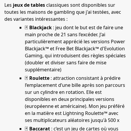
Les
jeux de tables
classiques sont disponibles sur
toutes les maisons de gambling que j'ai testées, avec
des variantes intéressantes :
🃏
Blackjack
: jeu dont le but est de faire une
main proche de 21 sans l’excéder. J'ai
particulièrement apprécié les versions Power
Blackjack™ et Free Bet Blackjack™ d'Evolution
Gaming, qui introduisent des règles spéciales
(doubler et diviser sans faire de mise
supplémentaire)
🃏
Roulette
: attraction consistant à prédire
l’emplacement d’une bille après son parcours
sur un cylindre en rotation. Elle est
disponibles en deux principales versions
(européenne et américaine). Mon jeu préféré
en la matière est Lightning Roulette™ avec
ses multiplicateurs aléatoires jusqu'à 500 x
🃏
Baccarat
: c’est un jeu de cartes où vous