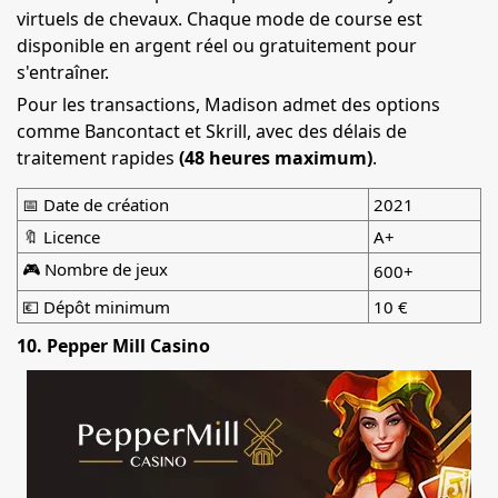
virtuels de chevaux. Chaque mode de course est
disponible en argent réel ou gratuitement pour
s'entraîner.
Pour les transactions, Madison admet des options
comme Bancontact et Skrill, avec des délais de
traitement rapides
(48 heures maximum)
.
📅 Date de création
2021
🔖 Licence
A+
🎮 Nombre de jeux
600+
💶 Dépôt minimum
10 €
10. Pepper Mill Casino