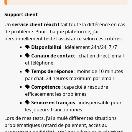
Support client
Un
service client réactif
fait toute la différence en cas
de problème. Pour chaque plateforme, j'ai
personnellement testé l'assistance selon ces critères :
🗣️
Disponibilité
: idéalement 24h/24, 7j/7
🗣️
Canaux de contact
: chat en direct, email
et téléphone
🗣️
Temps de réponse
: moins de 10 minutes
par chat, 24 heures maximum par email
🗣️
Compétence
: capacité à résoudre
efficacement les problèmes
🗣️
Service en français
: indispensable pour
les joueurs francophones
Lors de mes tests, j'ai simulé différentes situations
problématiques (retard de paiement, accès au