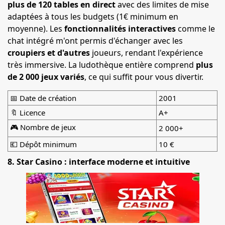
plus de 120 tables en direct
avec des limites de mise
adaptées à tous les budgets (1€ minimum en
moyenne). Les
fonctionnalités interactives
comme le
chat intégré m'ont permis d'échanger avec les
croupiers et d'autres
joueurs, rendant l'expérience
très immersive. La ludothèque entière comprend
plus
de 2 000 jeux variés
, ce qui suffit pour vous divertir.
📅 Date de création
2001
🔖 Licence
A+
🎮 Nombre de jeux
2 000+
💶 Dépôt minimum
10 €
8. Star Casino : interface moderne et intuitive