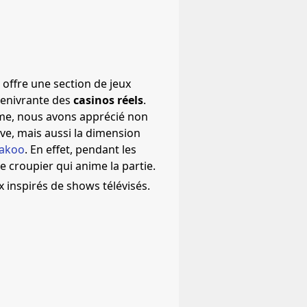
 offre une section de jeux
 enivrante des
casinos réels
.
orme, nous avons apprécié non
ve, mais aussi la dimension
Rakoo
. En effet, pendant les
le croupier qui anime la partie.
ux inspirés de shows télévisés.