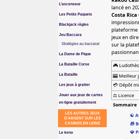
Rakoo Cas
L’ascenseur
lancé en 20
Costa Rica
Les Petits Paquets
impressionn
Blackjack règles
plateforme 
Jeu Baccara
jeux en dir
sur la plat
Stratégies au baccarat
passionnant
La Dame de Pique
La Bataille Corse
🎮 Ludothè
La Bataille
🎰 Meilleur 
💳 Dépôt m
Les jeux à gratter
⚖️ Licence
Jouer aux jeux de cartes
en ligne gratuitement
Sommaire
LES AUTRES JEUX
☯️ A
D’ARGENT SUR LES
🎁 
CASINOS EN LIGNE
💎 
Le keno