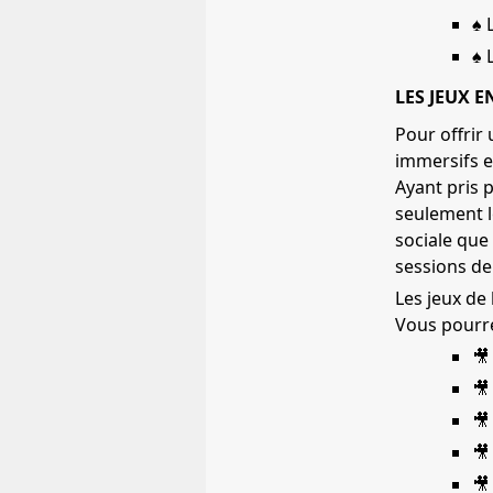
♠️
♠️
LES JEUX 
Pour offrir
immersifs e
Ayant pris 
seulement l
sociale que
sessions de 
Les jeux de 
Vous pourre
🎥
🎥
🎥
🎥
🎥