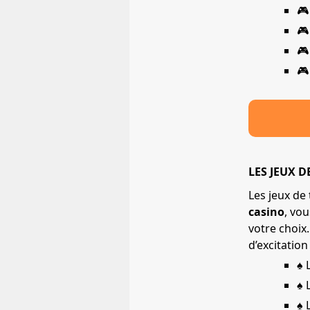
🎮
🎮
🎮
🎮
LES JEUX 
Les jeux de
casino
, vo
votre choix.
d’excitatio
♠️
♠️
♠️