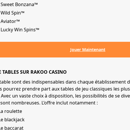
 Sweet Bonzana™
 Wild Spin™
 Aviator™
 Lucky Win Spins™
Jouer Maintenant
DE TABLES SUR RAKOO CASINO
 table sont des indispensables dans chaque établissement d
us pourrez prendre part aux tables de jeu classiques les plus
 Avec un vaste choix à disposition, les possibilités de se diver
n sont nombreuses. L’offre inclut notamment :
 La roulette
 Le blackjack
 Le baccarat