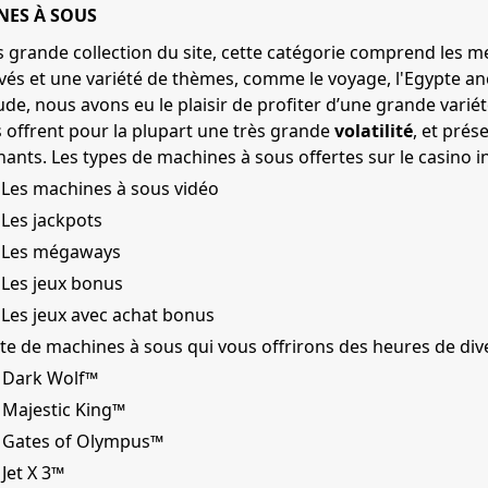
NES À SOUS
us grande collection du site, cette catégorie comprend les 
vés et une variété de thèmes, comme le voyage, l'Egypte anc
ude, nous avons eu le plaisir de profiter d’une grande varié
es offrent pour la plupart une très grande
volatilité
, et pré
ants. Les types de machines à sous offertes sur le casino 
 Les machines à sous vidéo
 Les jackpots
 Les mégaways
 Les jeux bonus
 Les jeux avec achat bonus
iste de machines à sous qui vous offrirons des heures de div
 Dark Wolf™
 Majestic King™
 Gates of Olympus™
 Jet X 3™