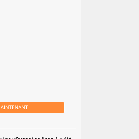
MAINTENANT