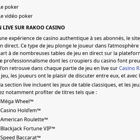
 Le poker
 Le vidéo poker
EN LIVE SUR RAKOO CASINO
 une expérience de casino authentique à ses abonnés, le site
n direct. Ce type de jeu plonge le joueur dans l’atmosphère
part à de nombreuses tables de jeu en direct sur la platef
e professionnalisme dont les croupiers du casino font preu
 l’on retrouve dans chaque partie de jeu en live sur
Casino 
jeu, les joueurs ont le plaisir de discuter entre eux, et avec 
la section live incluent les jeux de table classiques, et les je
z notamment profiter de titres tels que :
 Méga Wheel™
 Casino Hold’em™
 American Roulette™
 Blackjack Fortune VIP™
 Speed Baccarat™